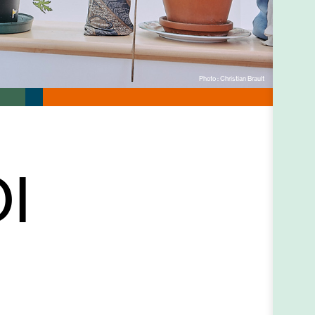
Photo : Christian Brault
I