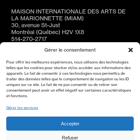
MAISON INTERNATIONALE DES ARTS DE
LA MARIONNETTE (MIAM)
30, avenue St-Just
Montréal (Québec) H2V 1X8
514-270-2717
Gérer le consentement
Pour offrir les meilleures expériences, nous utilisons des technologies
telles que les cookies pour stocker et/ou accéder aux informations des
appareils. Le fait de consentir à ces technologies nous permettra de
traiter des données telles que le comportement de navigation ou les ID
uniques sur ce site. Le fait de ne pas consentir ou de retirer son
consentement peut avoir un effet négatif sur certaines caractéristiques
ABONNEZ-VOUS À L’INFOLETTRE
et fonctions.
S'ABONNER
Gérer les services
Accepter
À PROPOS
Refuser