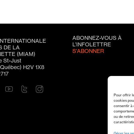
ABONNEZ-VOUS À
INTERNATIONALE
L’INFOLETTRE
S DE LA
S'ABONNER
ETTE (MIAM)
e St-Just
(Québec) H2V 1X8
2717
Pour offrir 
cookies pour
consentir à 
comportement
ou de retire
caractéristi
Gérer les se