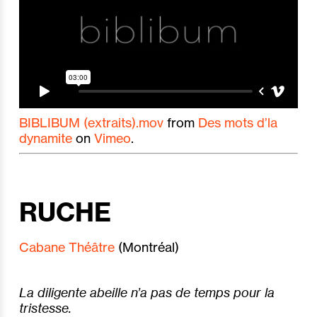
BIBLIBUM (extraits).mov
from
Des mots d’la
dynamite
on
Vimeo
.
RUCHE
Cabane Théâtre
(Montréal)
La diligente abeille n’a pas de temps pour la
tristesse.