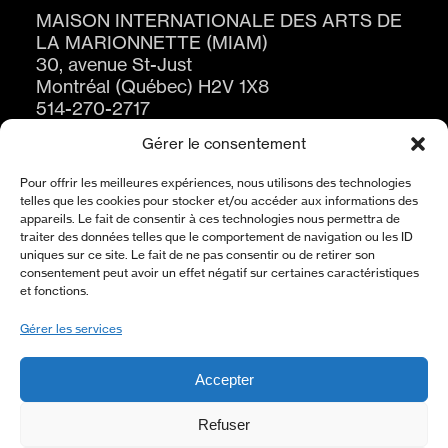
MAISON INTERNATIONALE DES ARTS DE
LA MARIONNETTE (MIAM)
30, avenue St-Just
Montréal (Québec) H2V 1X8
514-270-2717
Gérer le consentement
Pour offrir les meilleures expériences, nous utilisons des technologies
telles que les cookies pour stocker et/ou accéder aux informations des
appareils. Le fait de consentir à ces technologies nous permettra de
traiter des données telles que le comportement de navigation ou les ID
uniques sur ce site. Le fait de ne pas consentir ou de retirer son
consentement peut avoir un effet négatif sur certaines caractéristiques
ABONNEZ-VOUS À L’INFOLETTRE
et fonctions.
S'ABONNER
Gérer les services
Accepter
À PROPOS
Refuser
POLITIQUE DE CONFIDENTIALITÉ