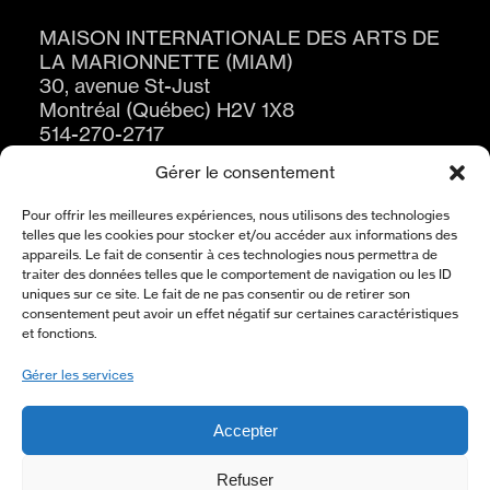
MAISON INTERNATIONALE DES ARTS DE
LA MARIONNETTE (MIAM)
30, avenue St-Just
Montréal (Québec) H2V 1X8
514-270-2717
Gérer le consentement
Pour offrir les meilleures expériences, nous utilisons des technologies
telles que les cookies pour stocker et/ou accéder aux informations des
appareils. Le fait de consentir à ces technologies nous permettra de
traiter des données telles que le comportement de navigation ou les ID
uniques sur ce site. Le fait de ne pas consentir ou de retirer son
consentement peut avoir un effet négatif sur certaines caractéristiques
ABONNEZ-VOUS À L’INFOLETTRE
et fonctions.
S'ABONNER
Gérer les services
Accepter
À PROPOS
Refuser