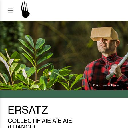
Photo : Laurent Guizard
ERSATZ
COLLECTIF AÏE AÏE AÏE
(FRANCE)