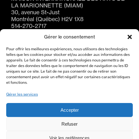
LA MARIONNETTE (MIAM)
30, avenue St-Just
Montréal (Québec) H2V 1X8
514-270-2717
Gérer le consentement
Pour offrir les meilleures expériences, nous utilisons des technologies
telles que les cookies pour stocker et/ou accéder aux informations des
appareils. Le fait de consentir à ces technologies nous permettra de
traiter des données telles que le comportement de navigation ou les ID
uniques sur ce site. Le fait de ne pas consentir ou de retirer son
consentement peut avoir un effet négatif sur certaines caractéristiques
ABONNEZ-VOUS À L’INFOLETTRE
et fonctions.
S'ABONNER
Gérer les services
Accepter
À PROPOS
Refuser
POLITIQUE DE CONFIDENTIALITÉ
Voir les préférences