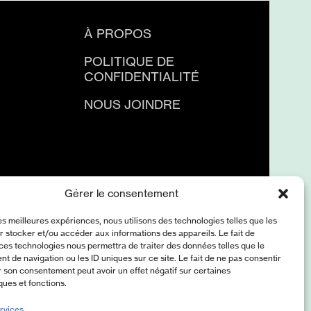
À PROPOS
POLITIQUE DE
CONFIDENTIALITÉ
NOUS JOINDRE
Gérer le consentement
les meilleures expériences, nous utilisons des technologies telles que les
 stocker et/ou accéder aux informations des appareils. Le fait de
ces technologies nous permettra de traiter des données telles que le
 de navigation ou les ID uniques sur ce site. Le fait de ne pas consentir
r son consentement peut avoir un effet négatif sur certaines
ques et fonctions.
rvices