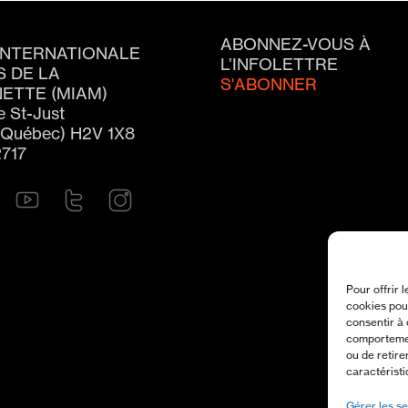
ABONNEZ-VOUS À
INTERNATIONALE
L’INFOLETTRE
S DE LA
S'ABONNER
ETTE (MIAM)
e St-Just
(Québec) H2V 1X8
2717
Pour offrir 
cookies pour
consentir à 
comportement
ou de retire
caractéristi
Gérer les se