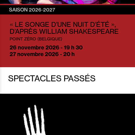
SAISON 2026-2027
« LE SONGE D’UNE NUIT D’ÉTÉ »,
D’APRÈS WILLIAM SHAKESPEARE
POINT ZÉRO (BELGIQUE)
26
novembre 2026 - 19 h 30
27
novembre 2026 - 20 h
SPECTACLES PASSÉS