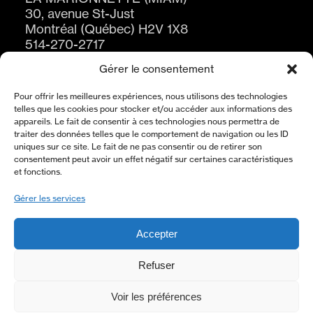
30, avenue St-Just
Montréal (Québec) H2V 1X8
514-270-2717
Gérer le consentement
Pour offrir les meilleures expériences, nous utilisons des technologies
telles que les cookies pour stocker et/ou accéder aux informations des
appareils. Le fait de consentir à ces technologies nous permettra de
traiter des données telles que le comportement de navigation ou les ID
uniques sur ce site. Le fait de ne pas consentir ou de retirer son
consentement peut avoir un effet négatif sur certaines caractéristiques
ABONNEZ-VOUS À L’INFOLETTRE
et fonctions.
S'ABONNER
Gérer les services
Accepter
À PROPOS
Refuser
POLITIQUE DE CONFIDENTIALITÉ
Voir les préférences
NOUS JOINDRE